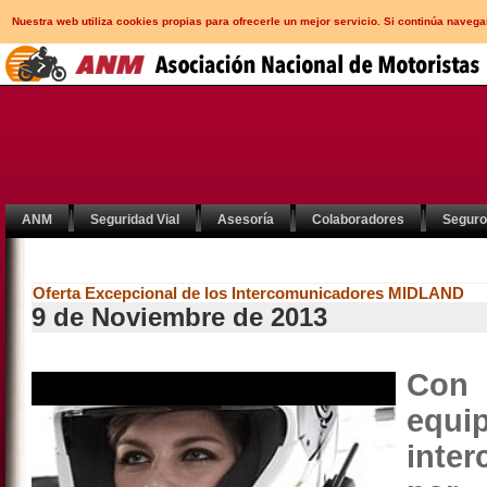
Nuestra web utiliza cookies propias para ofrecerle un mejor servicio. Si continúa nav
ANM
Seguridad Vial
Asesoría
Colaboradores
Segur
Oferta Excepcional de los Intercomunicadores MIDLAND
9 de Noviembre de 2013
Con 
eq
inte