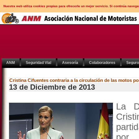
Nuestra web utiliza cookies propias para ofrecerle un mejor servicio. Si continúa nav
ANM
Seguridad Vial
Asesoría
Colaboradores
Segur
Cristina Cifuentes contraria a la circulación de las motos por
13 de Diciembre de 2013
La D
Cris
parti
por 