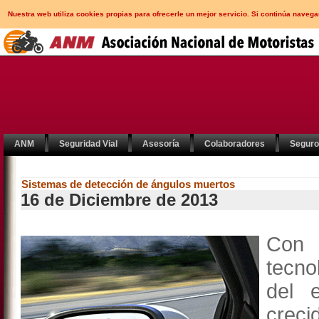
Nuestra web utiliza cookies propias para ofrecerle un mejor servicio. Si continúa nav
ANM
Seguridad Vial
Asesoría
Colaboradores
Segur
Sistemas de detección de ángulos muertos
16 de Diciembre de 2013
Con 
tecno
del 
cre