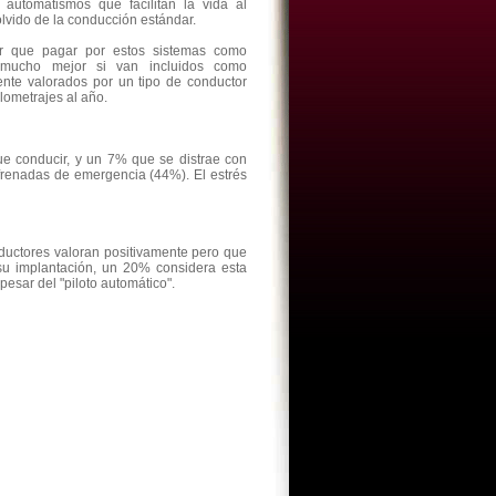
automatismos que facilitan la vida al
lvido de la conducción estándar.
ner que pagar por estos sistemas como
s mucho mejor si van incluidos como
nte valorados por un tipo de conductor
lometrajes al año.
ue conducir, y un 7% que se distrae con
 frenadas de emergencia (44%). El estrés
ductores valoran positivamente pero que
u implantación, un 20% considera esta
esar del "piloto automático".