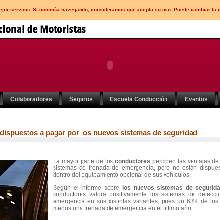
mejor servicio. Si continúa navegando, consideramos que acepta su uso. Puede cambiar la 
Colaboradores
Seguros
Escuela Conducción
Eventos
dispuestos a pagar por los nuevos sistemas de seguridad
La mayor parte de los
conductores
perciben las ventajas de
sistemas de frenada de emergencia, pero no están dispues
dentro del equipamiento opcional de sus vehículos.
Según el informe sobre
los nuevos sistemas de segurid
conductores valora positivamente los sistemas de detecc
emergencia en sus distintas variantes, pues un 63% de los
menos una frenada de emergencia en el último año.