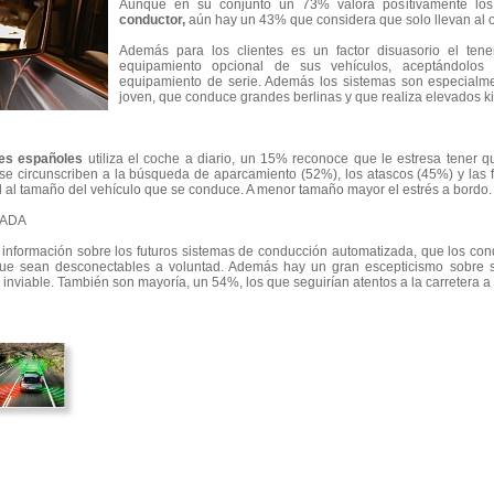
Aunque en su conjunto un 73% valora positivamente los 
conductor,
aún hay un 43% que considera que solo llevan al o
Además para los clientes es un factor disuasorio el te
equipamiento opcional de sus vehículos, aceptándolo
equipamiento de serie. Además los sistemas son especialme
joven, que conduce grandes berlinas y que realiza elevados ki
es españoles
utiliza el coche a diario, un 15% reconoce que le estresa tener q
s se circunscriben a la búsqueda de aparcamiento (52%), los atascos (45%) y las
l al tamaño del vehículo que se conduce. A menor tamaño mayor el estrés a bordo.
ZADA
información sobre los futuros sistemas de conducción automatizada, que los con
ue sean desconectables a voluntad. Además hay un gran escepticismo sobre s
nviable. También son mayoría, un 54%, los que seguirían atentos a la carretera a p