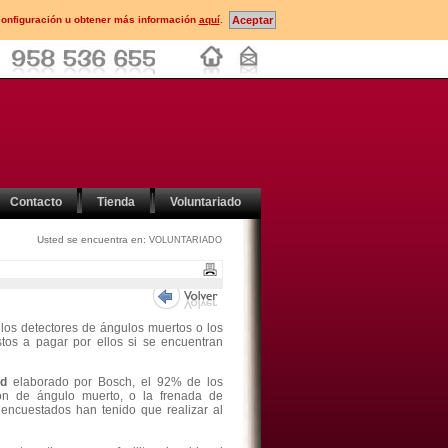
configuración u obtener más información
aquí
.
Contacto
Tienda
Voluntariado
Usted se encuentra en:
VOLUNTARIADO
 los detectores de ángulos muertos o los
tos a pagar por ellos si se encuentran
ad
elaborado por Bosch, el 92% de los
ión de ángulo muerto, o la frenada de
 encuestados han tenido que realizar al