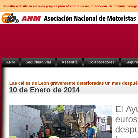
Nuestra web utiliza cookies propias para ofrecerle un mejor servicio. Si continúa nav
ANM
Seguridad Vial
Asesoría
Colaboradores
Segur
Las calles de León gravemente deterioradas un mes después
10 de Enero de 2014
El Ay
euro
despu