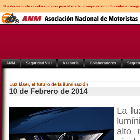
Nuestra web utiliza cookies propias para ofrecerle un mejor servicio. Si continúa nav
ANM
Seguridad Vial
Asesoría
Colaboradores
Segur
Luz láser, el futuro de la iluminación
10 de Febrero de 2014
La
lu
lumín
alto