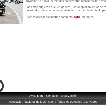
trayectos de hasta 30 minutos no se vieron afectados los nivel
Los datos sugieren que, en general, los desplazamientos se r
personal y que, cuanto mayor el tiempo de desplazamiento peor
aquí
Puedes acceder al informe completo
(en inglés).
|
|
Aviso legal
Contacto
Localización
Asociación Nacional de Motoristas © Todos los derechos reservados