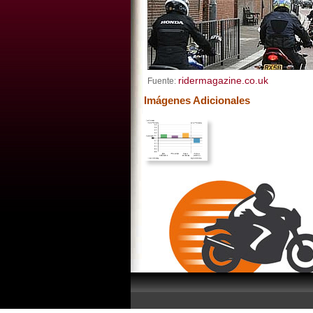
ridermagazine.co.uk
Fuente:
Imágenes Adicionales