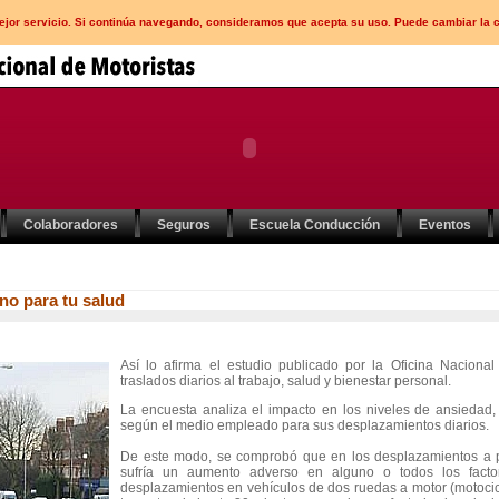
mejor servicio. Si continúa navegando, consideramos que acepta su uso. Puede cambiar la 
Colaboradores
Seguros
Escuela Conducción
Eventos
eno para tu salud
Así lo afirma el estudio publicado por la Oficina Naciona
traslados diarios al trabajo, salud y bienestar personal.
La encuesta analiza el impacto en los niveles de ansiedad, 
según el medio empleado para sus desplazamientos diarios.
De este modo, se comprobó que en los desplazamientos a pi
sufría un aumento adverso en alguno o todos los facto
desplazamientos en vehículos de dos ruedas a motor (motocicl