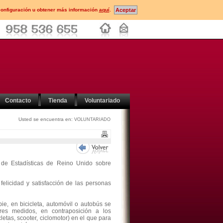
configuración u obtener más información
aquí
.
Contacto
Tienda
Voluntariado
Usted se encuentra en:
VOLUNTARIADO
l de Estadísticas de Reino Unido sobre
felicidad y satisfacción de las personas
e, en bicicleta, automóvil o autobús se
res medidos, en contraposición a los
etas, scooter, ciclomotor) en el que para