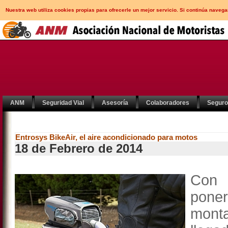
Nuestra web utiliza cookies propias para ofrecerle un mejor servicio. Si continúa nav
ANM
Seguridad Vial
Asesoría
Colaboradores
Segur
Entrosys BikeAir, el aire acondicionado para motos
18 de Febrero de 2014
Con 
poner
mont