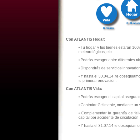
Con ATLANTIS Hogar:
• Tu hogar y tus bienes estarán 100
meteorológicos, etc.
• Podrás escoger entre diferentes ni
• Dispondrás de servicios innovadore
• Y hasta el 30.04.14, te obsequiam
tu primera renovación.
Con ATLANTIS Vida:
• Podrás escoger el capital asegura
• Contratar fácilmente, mediante un 
• Complementar la garantía de fall
capital por accidente de circulación.
• Y hasta el 31.07.14 te obsequiamo