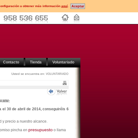
configuración u obtener más información
aquí
.
Contacto
Tienda
Voluntariado
Usted se encuentra en:
VOLUNTARIADO
a AMM:
l 30 de abril de 2014, conseguiréis 6
 y precio a nuestro alcance.
presupuesto
romiso pincha en
o llama