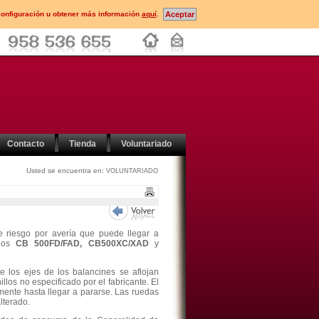
configuración u obtener más información
aquí
.
Contacto
Tienda
Voluntariado
Usted se encuentra en:
VOLUNTARIADO
e riesgo por avería que puede llegar a
elos
CB 500FD/FAD, CB500XC/XAD
y
 de los ejes de los balancines se aflojan
llos no especificado por el fabricante. El
mente hasta llegar a pararse. Las ruedas
lterado.