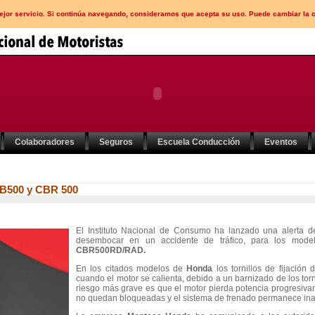
mejor servicio. Si continúa navegando, consideramos que acepta su uso. Puede cambiar la 
Colaboradores
Seguros
Escuela Conducción
Eventos
 CB500 y CBR 500
El Instituto Nacional de Consumo ha lanzado una alerta
d
desembocar en un accidente de tráfico, para los mod
CBR500RD/RAD.
En los citados modelos de
Honda
los tornillos de fijación
cuando el motor se calienta, debido a un barnizado de los torni
riesgo más grave es que el motor pierda potencia progresiva
no quedan bloqueadas y el sistema de frenado permanece ina