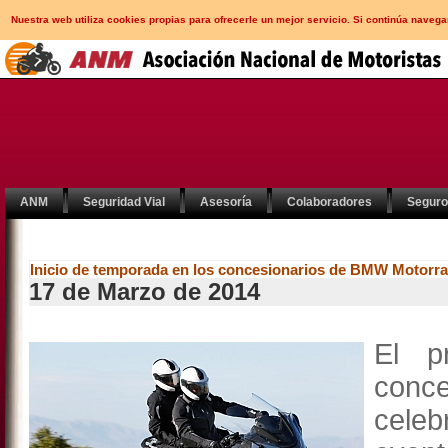
Nuestra web utiliza cookies propias para ofrecerle un mejor servicio. Si continúa nav
ANM
Seguridad Vial
Asesoría
Colaboradores
Segur
Inicio de temporada en los concesionarios de BMW Motorr
17 de Marzo de 2014
El p
conce
celeb