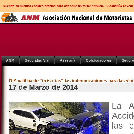
Nuestra web utiliza cookies propias para ofrecerle un mejor servicio. Si continúa nav
ANM
Seguridad Vial
Asesoría
Colaboradores
Segur
DIA califica de “irrisorias” las indemnizaciones para las víc
17 de Marzo de 2014
La A
Accid
las 