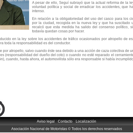
A pesar de ello, Seguí subrayó que la actual reforma de la
voluntad política y social de erradicar los accidentes, que 
intenso.
En relación a la obligatoriedad del uso del casco para los c
por la ciudad, recogida en la nueva ley y que ha suscitado 
recalcó que esta medida ha salido del consenso político, 
todavía quedan cosas por hacer.
ducido en la ley sobre los accidentes de tráfico ocasionados por atropello de e
ra toda la responsabilidad es del conductor.
te por atropello, salvo cuando éste sea debido a una acción de caza colectiva de
res (responsabilidad del dueño del coto) o cuando no esté reparado el cerramien
ón), cuando, hasta ahora, el automovilista sólo era responsable si había incumplid
|
|
Aviso legal
Contacto
Localización
Asociación Nacional de Motoristas © Todos los derechos reservados