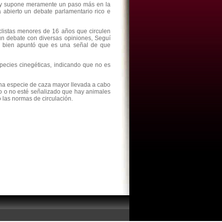
 ley supone meramente un paso más en la
ha abierto un debate parlamentario rico e
iclistas menores de 16 años que circulen
un debate con diversas opiniones, Seguí
si bien apuntó que es una señal de que
species cinegéticas, indicando que no es
 una especie de caza mayor llevada a cabo
to o no esté señalizado que hay animales
o las normas de circulación.