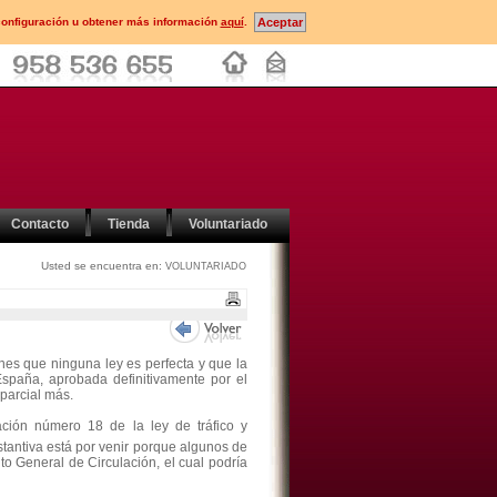
configuración u obtener más información
aquí
.
Contacto
Tienda
Voluntariado
Usted se encuentra en:
VOLUNTARIADO
unes que ninguna ley es perfecta y que la
España, aprobada definitivamente por el
parcial más.
ción número 18 de la ley de tráfico y
stantiva está por venir porque algunos de
o General de Circulación, el cual podría