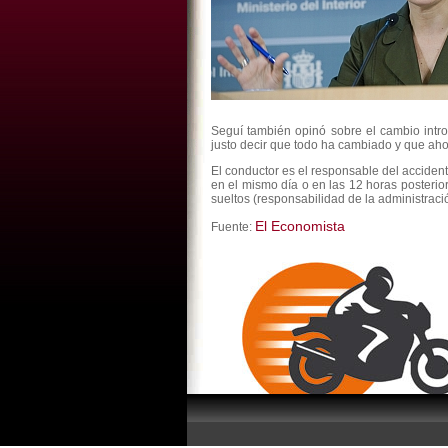
Seguí también opinó sobre el cambio intro
justo decir que todo ha cambiado y que aho
El conductor es el responsable del acciden
en el mismo día o en las 12 horas posterio
sueltos (responsabilidad de la administraci
El Economista
Fuente: