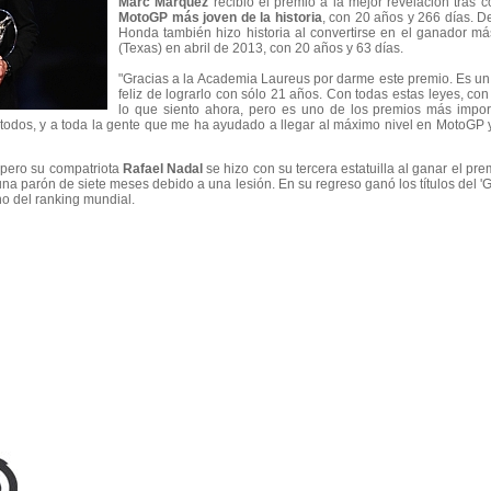
Marc Márquez
recibió el premio a la mejor revelación tras c
MotoGP más joven de la historia
, con 20 años y 266 días. D
Honda también hizo historia al convertirse en el ganador má
(Texas) en abril de 2013, con 20 años y 63 días.
"Gracias a la Academia Laureus por darme este premio. Es un
feliz de lograrlo con sólo 21 años. Con todas estas leyes, con
lo que siento ahora, pero es uno de los premios más import
todos, y a toda la gente que me ha ayudado a llegar al máximo nivel en MotoGP y 
,
pero su compatriota
Rafael Nadal
se hizo con su tercera estatuilla al ganar el pre
na parón de siete meses debido a una lesión. En su regreso ganó los títulos del '
o del ranking mundial.