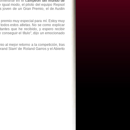
onvertirse en el
campeón del mundo de
e igual modo, el piloto del equipo Repsol
s joven de un Gran Premio, el de Austin
 premio muy especial para mí. Estoy muy
 todos estos atletas. No se como explicar
antes que he recibido, y espero recibir
conseguir el título", dijo un emocionado
mio al mejor retorno a la competición, tras
Grand Slam' de Roland Garros y el Abierto