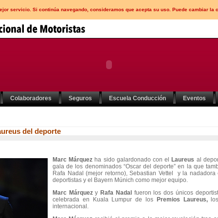
mejor servicio. Si continúa navegando, consideramos que acepta su uso. Puede cambiar la 
Colaboradores
Seguros
Escuela Conducción
Eventos
ureus del deporte
Marc Márquez
ha sido galardonado con el
Laureus
al depor
gala de los denominados “Oscar del deporte”
en la que tamb
Rafa Nadal (mejor retorno), Sebastian Vettel y la nadadora
deportistas y el Bayern Múnich como mejor equipo.
Marc Márquez
y
Rafa Nadal
fueron los dos únicos deporti
celebrada en Kuala Lumpur de los
Premios Laureus,
los
internacional.