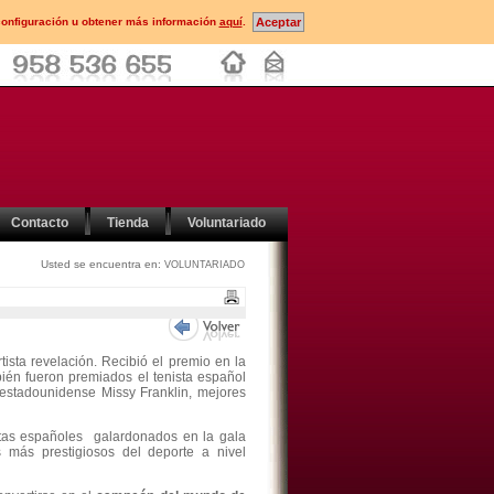
configuración u obtener más información
aquí
.
Contacto
Tienda
Voluntariado
Usted se encuentra en:
VOLUNTARIADO
tista revelación. Recibió el premio en la
ién fueron premiados el tenista español
 estadounidense Missy Franklin, mejores
stas españoles galardonados en la gala
 más prestigiosos del deporte a nivel