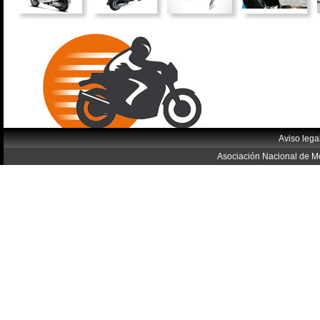
Aviso lega
Asociación Nacional de Mo