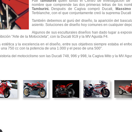
Fue
Tamburini
quien fundó el Centro de Investigación de
nombre que comprende las dos primeras letras de los nomb
Tamburini.
Después de Cagiva compró Ducati,
Massimo 
Terblanche, con el que conjuntamente creó la suprema Ducati
También debemos al gurú del diseño, la aparición del bascula
asiento. Soluciones de diseño hoy comunes en cualquier depor
Algunos de sus esculturales diseños han dado lugar a exposic
ición "Arte de la Motocicleta", con la Ducati 919 y la MV Agusta F4.
estética y la excelencia en el diseño, entre sus objetivos siempre estaba el enfoq
r una 750 cc con la potencia de una 1.000 y el peso de una 500”.
historia del motociclismo son las Ducati 748, 996 y 998, la Cagiva Mito y la MV Agu