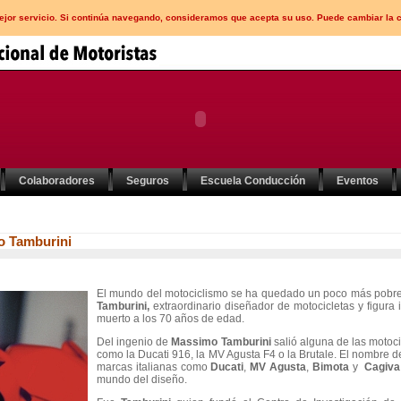
mejor servicio. Si continúa navegando, consideramos que acepta su uso. Puede cambiar la 
Colaboradores
Seguros
Escuela Conducción
Eventos
o Tamburini
El mundo del motociclismo se ha quedado un poco más pobre 
Tamburini,
extraordinario diseñador de motocicletas y figura
muerto a los 70 años de edad.
Del ingenio de
Massimo Tamburini
salió alguna de las motoc
como la Ducati 916, la MV Agusta F4 o la Brutale. El nombre 
marcas italianas como
Ducati
,
MV Agusta
,
Bimota
y
Cagiva
mundo del diseño.