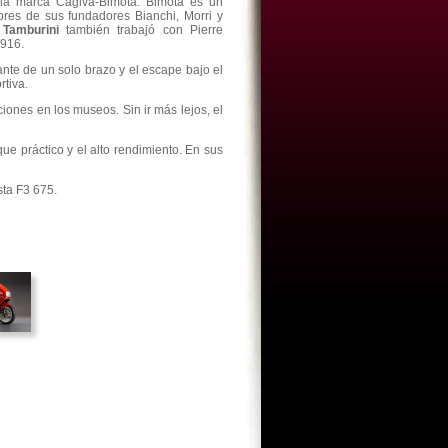
 la marca Cagiva-Bimota. Bimota es un
res de sus fundadores Bianchi, Morri y
Tamburini
también trabajó con Pierre
 916.
nte de un solo brazo y el escape bajo el
tiva.
iones en los museos. Sin ir más lejos, el
ue práctico y el alto rendimiento. En sus
sta F3 675.