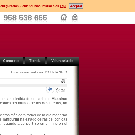
configuración u obtener más información
aquí
.
Contacto
Tienda
Voluntariado
Usted se encuentra en:
VOLUNTARIADO
tras la pérdida de un símbolo:
Massimo
 icónica del mundo de las dos ruedas, ha
icletas más admiradas de la era moderna
de
Tamburini
ha estado detrás de icónicas
, llegando a convertirse en un mito en el