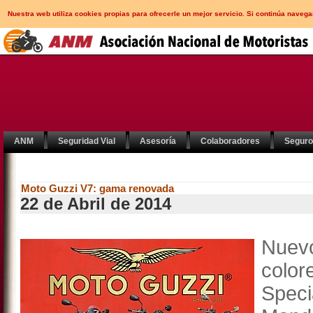
Nuestra web utiliza cookies propias para ofrecerle un mejor servicio. Si continúa nav
ANM
Seguridad Vial
Asesoría
Colaboradores
Segur
Moto Guzzi V7: gama renovada
22 de Abril de 2014
Nuev
color
Speci