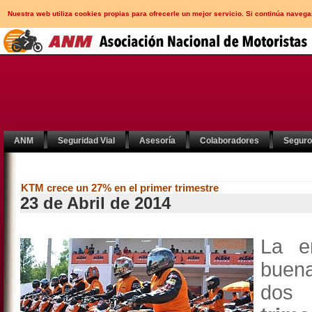
Nuestra web utiliza cookies propias para ofrecerle un mejor servicio. Si continúa nav
ANM
Seguridad Vial
Asesoría
Colaboradores
Segur
KTM crece un 27% en el primer trimestre
23 de Abril de 2014
La e
buena
dos 