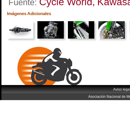
Cycle World,
Kawasa
Fuente:
Imágenes Adicionales
Aviso lega
Asociación Nacional de Mo