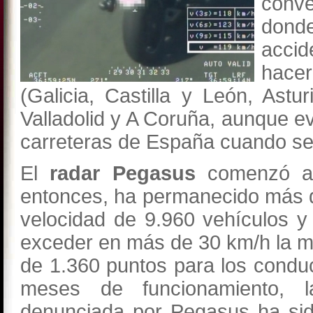
conv
dond
accid
hacer
(Galicia, Castilla y León, Ast
Valladolid y A Coruña, aunque e
carreteras de España cuando se
El
radar Pegasus
comenzó a
entonces, ha permanecido más de
velocidad de 9.960 vehículos 
exceder en más de 30 km/h la má
de 1.360 puntos para los condu
meses de funcionamiento, 
denunciada por Pegasus ha sid