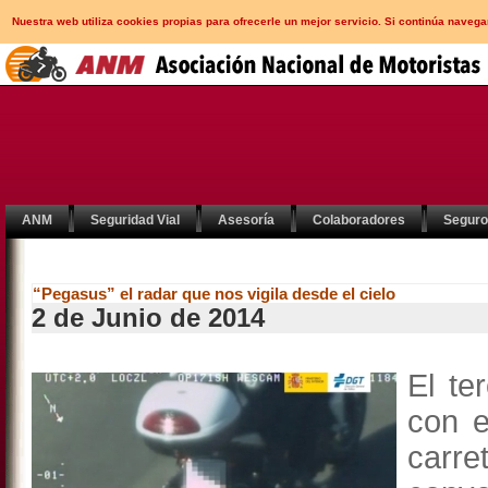
Nuestra web utiliza cookies propias para ofrecerle un mejor servicio. Si continúa nav
ANM
Seguridad Vial
Asesoría
Colaboradores
Segur
“Pegasus” el radar que nos vigila desde el cielo
2 de Junio de 2014
El te
con e
carr