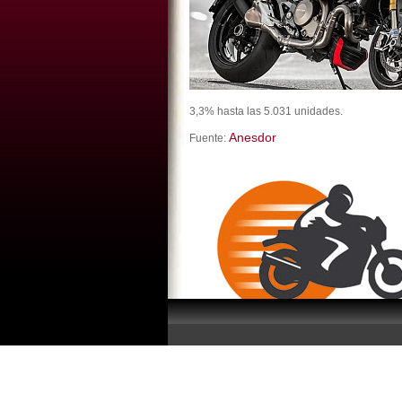
3,3% hasta las 5.031 unidades.
Anesdor
Fuente: