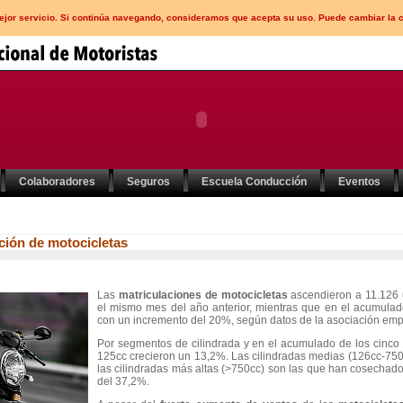
mejor servicio. Si continúa navegando, consideramos que acepta su uso. Puede cambiar la 
Colaboradores
Seguros
Escuela Conducción
Eventos
ción de motocicletas
Las
matriculaciones de motocicletas
ascendieron a 11.126
el mismo mes del año anterior, mientras que en el acumulado
con un incremento del 20%, según datos de la asociación emp
Por segmentos de cilindrada y en el acumulado de los cinco 
125cc crecieron un 13,2%. Las cilindradas medias (126cc-750
las cilindradas más altas (>750cc) son las que han cosechad
del 37,2%.