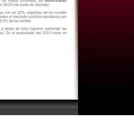
s
de mayor cilindrada, las
motocicletas
 el 58,5% de cuota de mercado.
yo con un 32%, seguidas de los scooter
bales el mercado continúa apostando por
5,5% de las ventas.
 a pesar de todo lograron aumentar las
as. En el acumulado del 2014 crece un