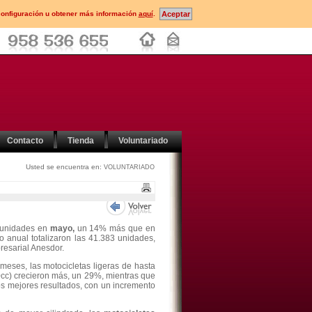
configuración u obtener más información
aquí
.
Contacto
Tienda
Voluntariado
Usted se encuentra en:
VOLUNTARIADO
 unidades en
mayo,
un 14% más que en
 anual totalizaron las 41.383 unidades,
resarial Anesdor.
meses, las motocicletas ligeras de hasta
cc) crecieron más, un 29%, mientras que
os mejores resultados, con un incremento