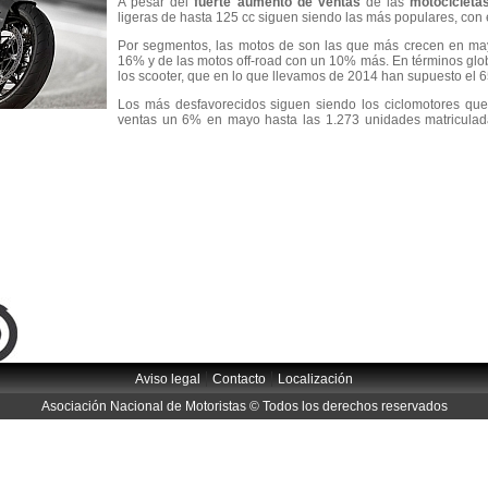
A pesar del
fuerte aumento de ventas
de las
motocicleta
ligeras de hasta 125 cc siguen siendo las más populares, con
Por segmentos, las motos de son las que más crecen en ma
16% y de las motos off-road con un 10% más. En términos glo
los scooter, que en lo que llevamos de 2014 han supuesto el 6
Los más desfavorecidos siguen siendo los ciclomotores que
ventas un 6% en mayo hasta las 1.273 unidades matriculad
|
|
Aviso legal
Contacto
Localización
Asociación Nacional de Motoristas © Todos los derechos reservados