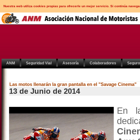
Nuestra web utiliza cookies propias para ofrecerle un mejor servicio. Si continúa nav
ANM
Seguridad Vial
Asesoría
Colaboradores
Segur
Las motos llenarán la gran pantalla en el "Savage Cinema"
13 de Junio de 2014
En l
dedic
Cine