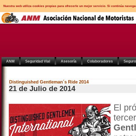
Nuestra web utiliza cookies propias para ofrecerle un mejor servicio. Si continúa nav
ANM
Seguridad Vial
Asesoría
Colaboradores
Segur
Distinguished Gentleman´s Ride 2014
21 de Julio de 2014
El pr
terc
Gent