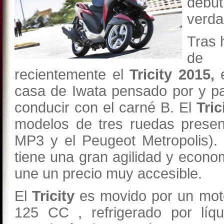
deb
verda
Tras 
de 
recientemente el
Tricity 2015,
e
casa de Iwata pensado por y pa
conducir con el carné B. El
Tric
modelos de tres ruedas presen
MP3 y el Peugeot Metropolis).
tiene una gran agilidad y econom
une un precio muy accesible.
El
Tricity
es movido por un moto
125 CC , refrigerado por líqu