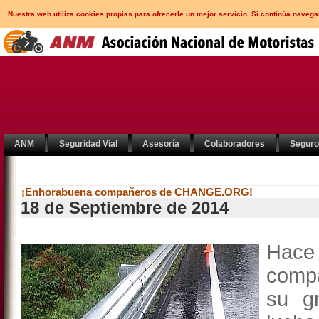
Nuestra web utiliza cookies propias para ofrecerle un mejor servicio. Si continúa nav
ANM
Seguridad Vial
Asesoría
Colaboradores
Segur
¡Enhorabuena compañeros de CHANGE.ORG!
18 de Septiembre de 2014
Hace
comp
su g