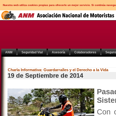
Nuestra web utiliza cookies propias para ofrecerle un mejor servicio. Si continúa nav
ANM
Seguridad Vial
Asesoría
Colaboradores
Segur
Charla Informativa: Guardarraíles y el Derecho a la Vida
19 de Septiembre de 2014
Pasa
Siste
Con 