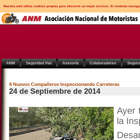
Nuestra web utiliza cookies propias para ofrecerle un mejor servicio. Si continúa nav
ANM
Seguridad Vial
Asesoría
Colaboradores
Segur
6 Nuevos Compañeros Inspeccionando Carreteras
24 de Septiembre de 2014
Ayer 
la In
Desa