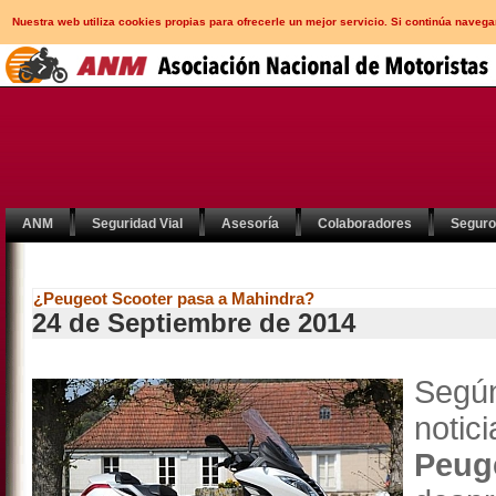
Nuestra web utiliza cookies propias para ofrecerle un mejor servicio. Si continúa nav
ANM
Seguridad Vial
Asesoría
Colaboradores
Segur
¿Peugeot Scooter pasa a Mahindra?
24 de Septiembre de 2014
Según
noti
Peug