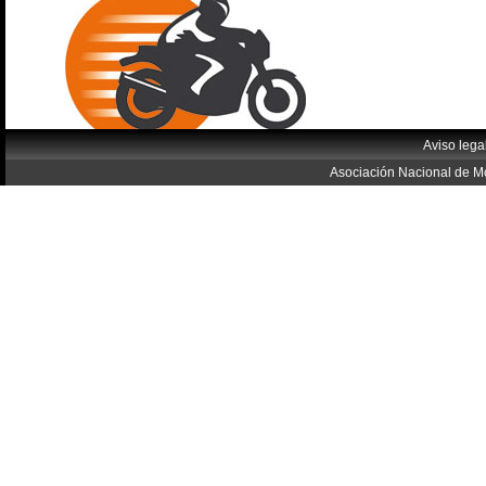
Aviso lega
Asociación Nacional de Mo