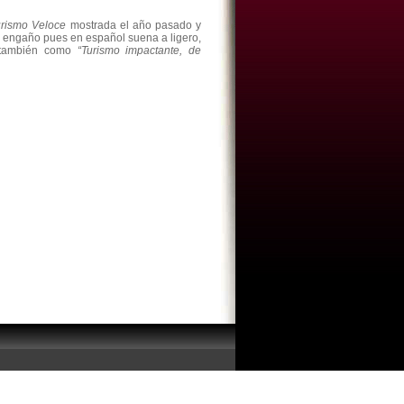
urismo Veloce
mostrada el año pasado y
a engaño pues en español suena a ligero,
e también como
“Turismo impactante, de