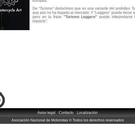
europea.
De
“Turismo”
deducimos que es una variante del prototipo
T
que aún no ha llegado al mercado. Y “Leggero” puede llevar 
pero en la frase
"Turismo Leggero"
puede interpretars
impacto”.
|
|
Aviso legal
Contacto
Localización
Asociación Nacional de Motoristas © Todos los derechos reservados