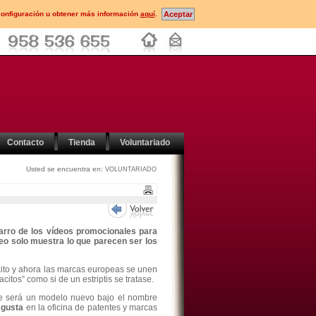
configuración u obtener más información
aquí
.
Contacto
Tienda
Voluntariado
Usted se encuentra en:
VOLUNTARIADO
carro de los vídeos promocionales para
eo solo muestra lo que parecen ser los
ito y ahora las marcas europeas se unen
tos” como si de un estriptis se tratase.
ue será un modelo nuevo bajo el nombre
Agusta
en la oficina de patentes y marcas