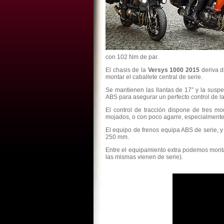
con 102 Nm de par.
El chasis de la
Versys 1000 2015
deriva 
montar el caballete central de serie.
Se mantienen las llantas de 17” y la suspe
ABS para asegurar un perfecto control de la
El control de tracción dispone de tres mo
mojados, o con poco agarre, especialmente 
El equipo de frenos equipa ABS de serie, y
250 mm.
Entre el equipamiento extra podemos montar
las mismas vienen de serie).