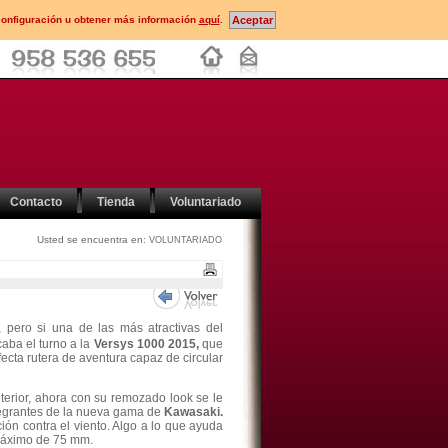
configuración u obtener más información
aquí
.
Contacto
Tienda
Voluntariado
Usted se encuentra en:
VOLUNTARIADO
pero si una de las más atractivas del
ocaba el turno a la
Versys 1000 2015,
que
ecta rutera de aventura capaz de circular
terior, ahora con su remozado look se le
ntegrantes de la nueva gama de
Kawasaki.
ón contra el viento. Algo a lo que ayuda
 máximo de 75 mm.