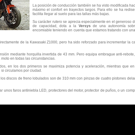
La posición de conducción también se ha visto modificada ha
máximo el confort en trayectos largos. Para ello se ha redis
facilita llegar al suelo para las tallas más bajas.
Su carácter rutero se aprecia especialmente en el generoso d
de capacidad, dota a la
Versys
de una autonomía sobr
encomiable teniendo en cuenta que estamos tratando con un
directamente de la Kawasaki Z1000, pero ha sido reforzado para incrementar la
nsión mediante horquilla invertida de 43 mm. Pero equipa embrague anti-rebote, a
 moto en todas las circunstancias.
dos, en los dos primeros se maximiza potencia y aceleración, mientras que en e
si circulamos por ciudad.
 los discos de freno lobulados son de 310 mm con pinzas de cuatro pistones dela
 unos faros antiniebla LED, protectores del motor, protector de puños, o un comp