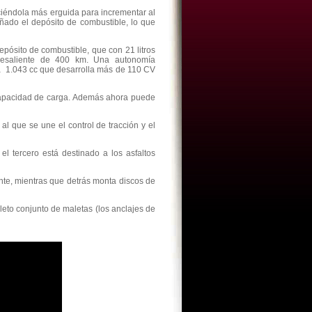
ciéndola más erguida para incrementar al
eñado el depósito de combustible, lo que
epósito de combustible, que con 21 litros
esaliente de 400 km. Una autonomía
a 1.043 cc que desarrolla más de 110 CV
 capacidad de carga. Además ahora puede
l que se une el control de tracción y el
l tercero está destinado a los asfaltos
nte, mientras que detrás monta discos de
leto conjunto de maletas (los anclajes de