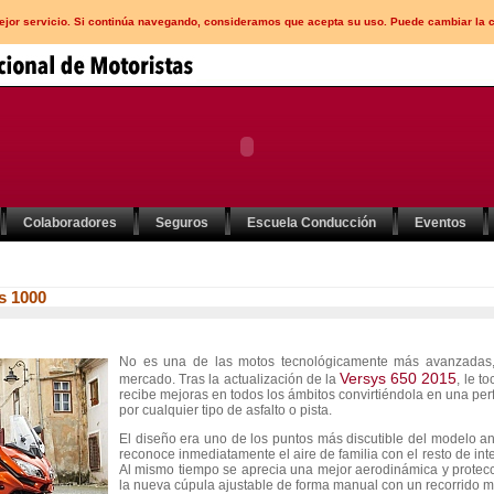
mejor servicio. Si continúa navegando, consideramos que acepta su uso. Puede cambiar la 
Colaboradores
Seguros
Escuela Conducción
Eventos
s 1000
No es una de las motos tecnológicamente más avanzadas, 
Versys 650 2015
mercado. Tras la actualización de la
, le t
recibe mejoras en todos los ámbitos convirtiéndola en una perf
por cualquier tipo de asfalto o pista.
El diseño era uno de los puntos más discutible del modelo an
reconoce inmediatamente el aire de familia con el resto de i
Al mismo tiempo se aprecia una mejor aerodinámica y protecci
la nueva cúpula ajustable de forma manual con un recorrido