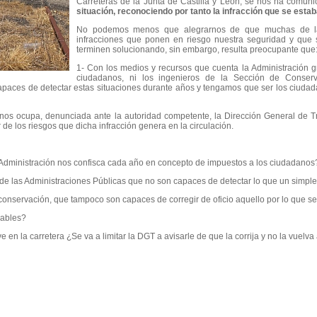
Carreteras de la Junta de Castilla y León, se nos ha comun
situación, reconociendo por tanto la infracción que se esta
No podemos menos que alegrarnos de que muchas de la
infracciones que ponen en riesgo nuestra seguridad y que 
terminen solucionando, sin embargo, resulta preocupante que
1-
Con los medios y recursos que cuenta la Administración 
ciudadanos, ni los ingenieros de la Sección de Conserv
paces de detectar estas situaciones durante años y tengamos que ser los ciudada
 nos ocupa, denunciada ante la autoridad competente, la Dirección General de Tr
de los riesgos que dicha infracción genera en la circulación.
a Administración nos confisca cada año en concepto de impuestos a los ciudadanos
 de las Administraciones Públicas que no son capaces de detectar lo que un simpl
conservación, que tampoco son capaces de corregir de oficio aquello por lo que s
sables?
en la carretera ¿Se va a limitar la DGT a avisarle de que la corrija y no la vuelva