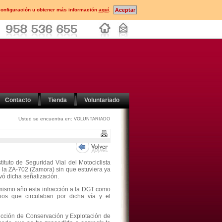
configuración u obtener más información
aquí
.
Contacto
Tienda
Voluntariado
Usted se encuentra en:
VOLUNTARIADO
tituto de Seguridad Vial del Motociclista
e la ZA-702 (Zamora) sin que estuviera ya
ivó dicha señalización.
mismo año esta infracción a la DGT como
ios que circulaban por dicha vía y el
 Sección de Conservación y Explotación de