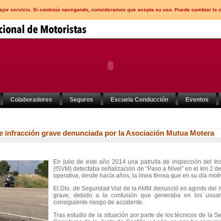
mejor servicio. Si continúa navegando, consideramos que acepta su uso. Puede cambiar la 
Colaboradores
Seguros
Escuela Conducción
Eventos
ge infracción grave denunciada por la Asociación Mutua Motera
En julio de este año 2014 una patrulla de inspección del Ins
(ISVM) detectaba señalización de “Paso a Nivel” en el km 2 d
operativa, desde hacía años, la línea férrea que en su día mot
El Dto. de Seguridad Vial de la AMM denunció en agosto del 
grave, debido a la confusión que generaba en los usuar
consiguiente riesgo de accidente.
Tras estudio de la situación por parte de los técnicos de la