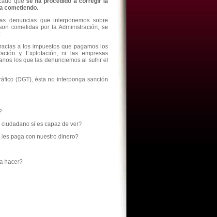
icado que
se ha procedido a corregir la
ba cometiendo.
s denuncias que interponemos sobre
son cometidas por la Administración, se
:
gracias a los impuestos que pagamos los
ación y Explotación, ni las empresas
nos los que las denunciemos al sufrir el
áfico (DGT), ésta no interponga sanción
?
e ciudadano sí es capaz de ver?
e les paga con nuestro dinero?
 a hacer?