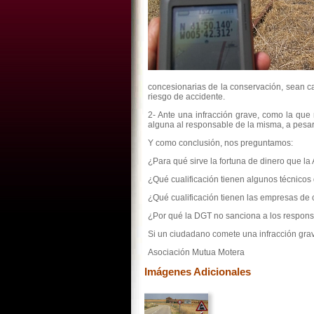
concesionarias de la conservación, sean ca
riesgo de accidente.
2-
Ante una infracción grave, como la que
alguna al responsable de la misma, a pesar 
Y como conclusión, nos preguntamos:
¿Para qué sirve la fortuna de dinero que l
¿Qué cualificación tienen algunos técnicos
¿Qué cualificación tienen las empresas de 
¿Por qué la DGT no sanciona a los respon
Si un ciudadano comete una infracción grave 
Asociación Mutua Motera
Imágenes Adicionales