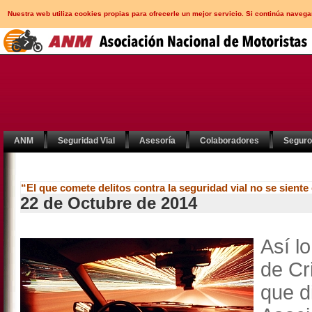
Nuestra web utiliza cookies propias para ofrecerle un mejor servicio. Si continúa nav
ANM
Seguridad Vial
Asesoría
Colaboradores
Segur
“El que comete delitos contra la seguridad vial no se siente
22 de Octubre de 2014
Así l
de Cr
que d