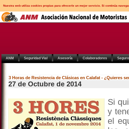
Nuestra web utiliza cookies propias para ofrecerle un mejor servicio. Si continúa nav
ANM
Seguridad Vial
Asesoría
Colaboradores
Segur
3 Horas de Resistencia de Clásicas en Calafat - ¿Quieres se
27 de Octubre de 2014
Si qu
y ten
el eq