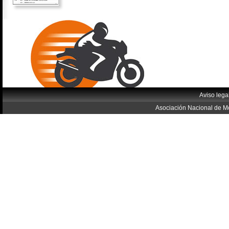
Aviso lega
Asociación Nacional de Mo