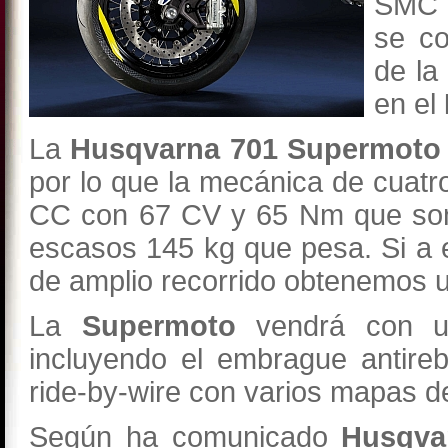
SMC (
se co
de la
en el
La
Husqvarna 701 Supermoto
por lo que la mecánica de cuatr
CC con 67 CV y 65 Nm que son 
escasos 145 kg que pesa. Si a
de amplio recorrido obtenemos u
La
Supermoto
vendrá con un
incluyendo el embrague antire
ride-by-wire con varios mapas de
Según ha comunicado
Husqva