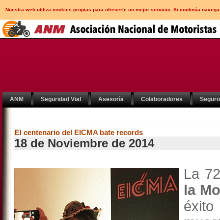
Nuestra web utiliza cookies propias para ofrecerle un mejor servicio. Si continúa nav
ANM
Seguridad Vial
Asesoría
Colaboradores
Segur
El centenario del EICMA bate records
18 de Noviembre de 2014
La 72
la Mo
éxit