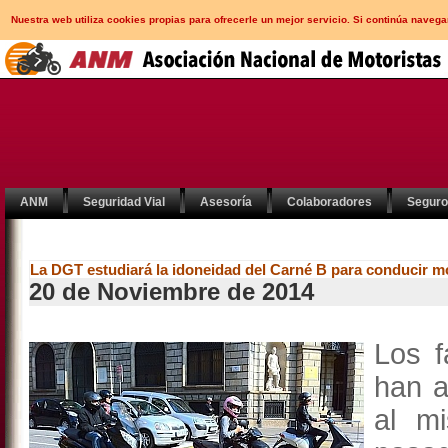
Nuestra web utiliza cookies propias para ofrecerle un mejor servicio. Si continúa nav
ANM
Seguridad Vial
Asesoría
Colaboradores
Segur
La DGT estudiará la idoneidad del Carné B para conducir m
20 de Noviembre de 2014
Los f
han 
al m