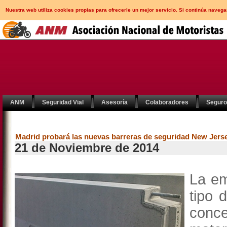
Nuestra web utiliza cookies propias para ofrecerle un mejor servicio. Si continúa nav
ANM
Seguridad Vial
Asesoría
Colaboradores
Segur
Madrid probará las nuevas barreras de seguridad New Jerse
21 de Noviembre de 2014
La em
tipo 
conc