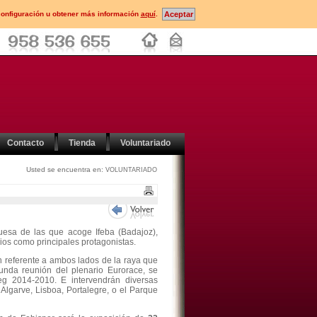
configuración u obtener más información
aquí
.
Contacto
Tienda
Voluntariado
Usted se encuentra en:
VOLUNTARIADO
uesa de las que acoge Ifeba (Badajoz),
cios como principales protagonistas.
un referente a ambos lados de la raya que
unda reunión del plenario Eurorace, se
rreg 2014-2010. E intervendrán diversas
 Algarve, Lisboa, Portalegre, o el Parque