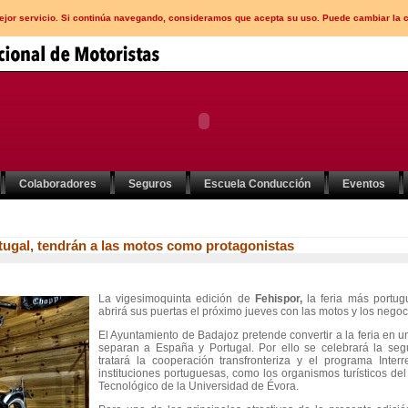
mejor servicio. Si continúa navegando, consideramos que acepta su uso. Puede cambiar la 
Colaboradores
Seguros
Escuela Conducción
Eventos
rtugal, tendrán a las motos como protagonistas
La vigesimoquinta edición de
Fehispor,
la feria más portug
abrirá sus puertas el próximo jueves con las motos y los nego
El Ayuntamiento de Badajoz pretende convertir a la feria en 
separan a España y Portugal. Por ello se celebrará la seg
tratará la cooperación transfronteriza y el programa Inte
instituciones portuguesas, como los organismos turísticos del
Tecnológico de la Universidad de Évora.