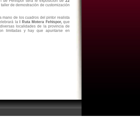
ión de Fehispor será le exposición de
22
taller de demostración de customización
a mano de los cuadros del pintor realista
elebrará la
I Ruta Motera Fehispor,
que
r diversas localidades de la provincia de
son limitadas y hay que apuntarse en