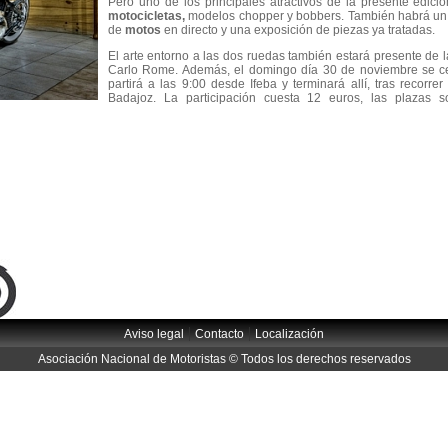
Pero uno de los principales atractivos de la presente edic
motocicletas,
modelos chopper y bobbers. También habrá un 
de
motos
en directo y una exposición de piezas ya tratadas.
El arte entorno a las dos ruedas también estará presente de l
Carlo Rome. Además, el domingo día 30 de noviembre se c
partirá a las 9:00 desde Ifeba y terminará allí, tras recorre
Badajoz. La participación cuesta 12 euros, las plazas 
|
|
Aviso legal
Contacto
Localización
Asociación Nacional de Motoristas © Todos los derechos reservados