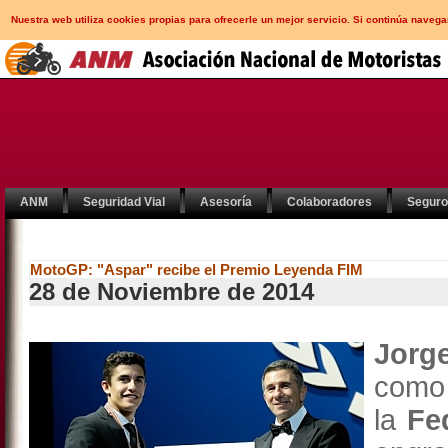
Nuestra web utiliza cookies propias para ofrecerle un mejor servicio. Si continúa nav
ANM
Seguridad Vial
Asesoría
Colaboradores
Segur
MotoGP: "Aspar" recibe el Premio Leyenda FIM
28 de Noviembre de 2014
Jorg
com
la
Fe