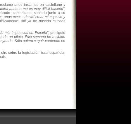
eclamó unos instantes en castellano y
emana aunque me es muy difícil hacerlo",
icado memorizado, sentado junto a su
ce unos meses decidí crear mi espacio y
físicamente. Allí ya he pasado muchos
ndo mis impuestos en España",
prosiguió
a de un piloto. Esta semana he recibido
apoyando. Sólo quiero seguir corriendo en
otro sobre la legislación fiscal española,
aís.