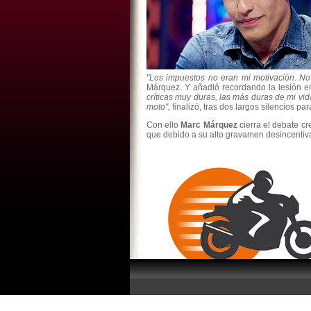
"Los impuestos no eran mi motivación. N
Márquez. Y añadió recordando la lesión en
críticas muy duras, las más duras de mi vi
moto",
finalizó, tras dos largos silencios par
Con ello
Marc Márquez
cierra el debate cr
que debido a su alto gravamen desincentiva