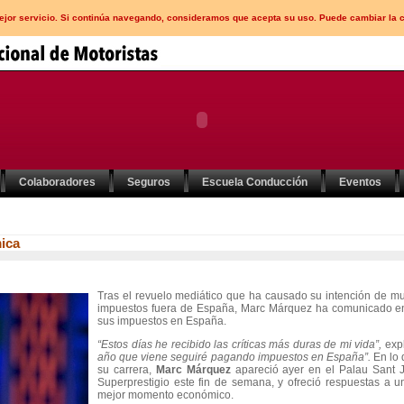
mejor servicio. Si continúa navegando, consideramos que acepta su uso. Puede cambiar la 
Colaboradores
Seguros
Escuela Conducción
Eventos
mica
Tras el revuelo mediático que ha causado su intención de m
impuestos fuera de España, Marc Márquez ha comunicado e
sus impuestos en España.
“Estos días he recibido las críticas más duras de mi vida”,
expl
año que viene seguiré pagando impuestos en España”.
En lo
su carrera,
Marc Márquez
apareció ayer en el Palau Sant 
Superprestigio este fin de semana, y ofreció respuestas a 
mejor momento económico.