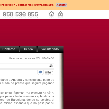
configuración u obtener más información
aquí
.
Contacto
Tienda
Voluntariado
Usted se encuentra en:
VOLUNTARIADO
udarse a Andorra y consiguiente pago de
n rueda de prensa que seguirá pagando
ica entre lágrimas,
“en el futuro no sé; el
 que parece la decisión más aplaudida de
Jordi de Barcelona, donde se celebra el
una afición española que no pasa por su