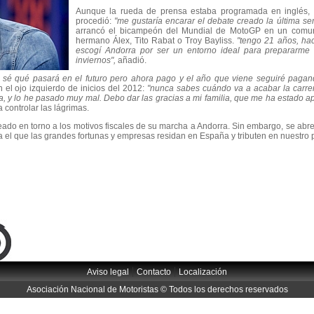
Aunque la rueda de prensa estaba programada en inglés, r
procedió:
"me gustaría encarar el debate creado la última s
arrancó el bicampeón del Mundial de MotoGP en un comun
hermano Álex, Tito Rabat o Troy Bayliss.
"tengo 21 años, ha
escogí Andorra por ser un entorno ideal para prepararme 
inviernos",
añadió.
o sé qué pasará en el futuro pero ahora pago y el año que viene seguiré paga
 el ojo izquierdo de inicios del 2012:
"nunca sabes cuándo va a acabar la carrer
da, y lo he pasado muy mal. Debo dar las gracias a mi familia, que me ha estado 
a controlar las lágrimas.
eado en torno a los motivos fiscales de su marcha a Andorra. Sin embargo, se abre 
 el que las grandes fortunas y empresas residan en España y tributen en nuestro p
|
|
Aviso legal
Contacto
Localización
Asociación Nacional de Motoristas © Todos los derechos reservados