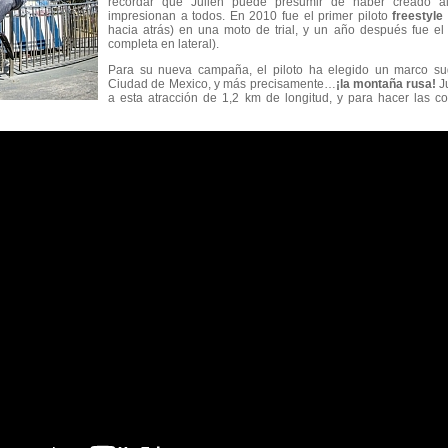
recordar que Julien puede presumir de haber creado al
impresionan a todos. En 2010 fue el primer piloto
freestyle
hacia atrás) en una moto de trial, y un año después fue el
completa en lateral).
Para su nueva campaña, el piloto ha elegido un marco s
Ciudad de Mexico, y más precisamente…
¡la montaña rusa!
J
a esta atracción de 1,2 km de longitud, y para hacer las 