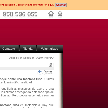
configuración u obtener más información
aquí
.
Contacto
Tienda
Voluntariado
Usted se encuentra en:
VOLUNTARIADO
estyle sobre una montaña rusa.
Curvas
r lo más difícil realidad.
 equilibrista, musculos de acero y una
los pilotos arriesgando ante todo tipo de
dificultad. Pero pocos escenarios son tan
ontaña rusa
en motocicleta. Hay que