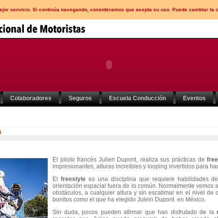
mejor servicio. Si continúa navegando, consideramos que acepta su uso. Puede cambiar la 
Colaboradores
Seguros
Escuela Conducción
Eventos
a
El piloto francés Julien Dupont, realiza sus prácticas de
fre
impresionantes, alturas increíbles y looping invertidos para hace
El
freestyle
es una disciplina que requiere habilidades de
orientación espacial fuera de lo común. Normalmente vemos a 
obstáculos, a cualquier altura y sin escatimar en el nivel de 
bonitos como el que ha elegido Julein Dupont en México.
Sin duda, pocos pueden afirmar que han disfrutado de la
m