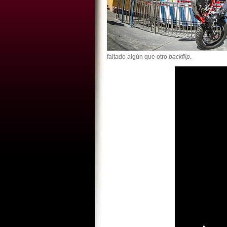
faltado algún que otro
backflip.