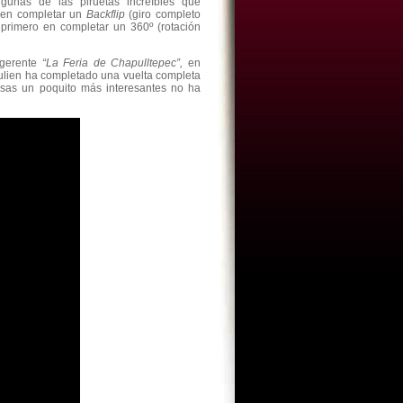
gunas de las piruetas increíbles que
en completar un
Backflip
(giro completo
 primero en completar un 360º (rotación
ugerente
“La Feria de Chapulltepec”,
en
ulien ha completado una vuelta completa
cosas un poquito más interesantes no ha