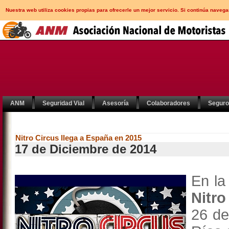
Nuestra web utiliza cookies propias para ofrecerle un mejor servicio. Si continúa nav
ANM
Seguridad Vial
Asesoría
Colaboradores
Segur
Nitro Circus llega a España en 2015
17 de Diciembre de 2014
En la
Nitro
26 de