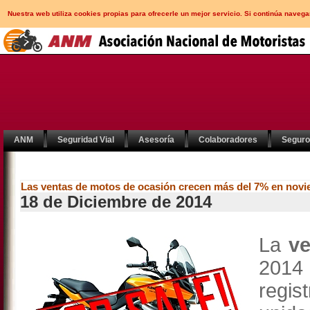
Nuestra web utiliza cookies propias para ofrecerle un mejor servicio. Si continúa nav
ANM
Seguridad Vial
Asesoría
Colaboradores
Segur
Las ventas de motos de ocasión crecen más del 7% en nov
18 de Diciembre de 2014
La
ve
2014
regi