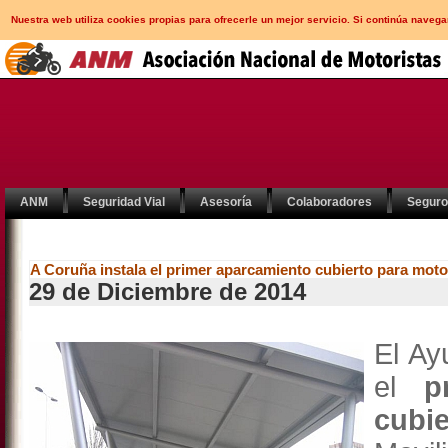
Nuestra web utiliza cookies propias para ofrecerle un mejor servicio. Si continúa nav
ANM
Seguridad Vial
Asesoría
Colaboradores
Segur
A Coruña instala el primer aparcamiento cubierto para mot
29 de Diciembre de 2014
El Ay
el
pr
cubi