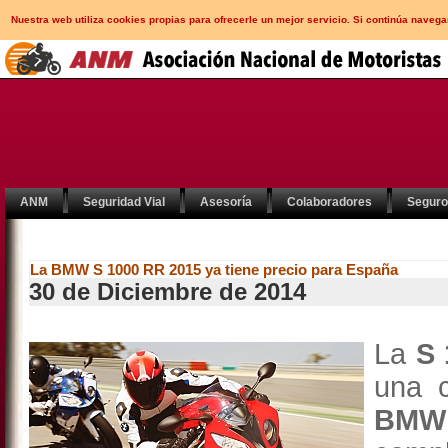
Nuestra web utiliza cookies propias para ofrecerle un mejor servicio. Si continúa nav
ANM
Seguridad Vial
Asesoría
Colaboradores
Segur
La BMW S 1000 RR 2015 ya tiene precio para España
30 de Diciembre de 2014
La
S 
una c
BMW