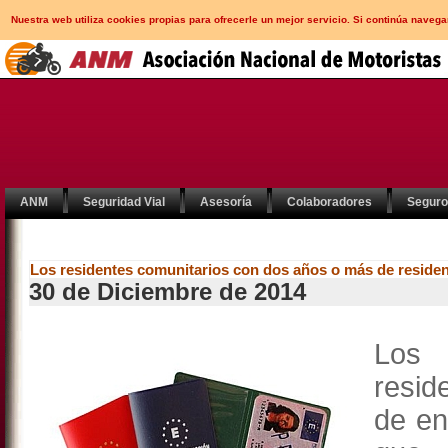
Nuestra web utiliza cookies propias para ofrecerle un mejor servicio. Si continúa nav
ANM
Seguridad Vial
Asesoría
Colaboradores
Segur
Los residentes comunitarios con dos años o más de reside
30 de Diciembre de 2014
Los
r
resid
de en