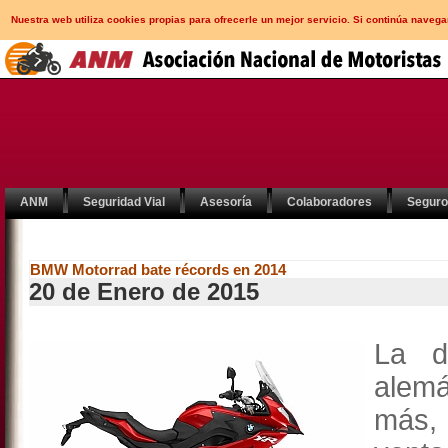
Nuestra web utiliza cookies propias para ofrecerle un mejor servicio. Si continúa nav
ANM
Seguridad Vial
Asesoría
Colaboradores
Segur
BMW Motorrad bate récords en 2014
20 de Enero de 2015
La d
alemá
más,