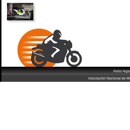
Aviso lega
Asociación Nacional de Mo