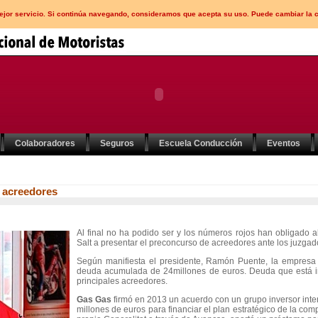
mejor servicio. Si continúa navegando, consideramos que acepta su uso. Puede cambiar la 
Colaboradores
Seguros
Escuela Conducción
Eventos
 acreedores
Al final no ha podido ser y los números rojos han obligado a
Salt a presentar el preconcurso de acreedores ante los juzga
Según manifiesta el presidente, Ramón Puente, la empresa 
deuda acumulada de 24millones de euros. Deuda que está in
principales acreedores.
Gas Gas
firmó en 2013 un acuerdo con un grupo inversor inter
millones de euros para financiar el plan estratégico de la com