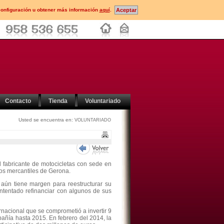
configuración u obtener más información
aquí
.
Contacto
Tienda
Voluntariado
Usted se encuentra en:
VOLUNTARIADO
l fabricante de motocicletas con sede en
dos mercantiles de Gerona.
aún tiene margen para reestructurar su
tentado refinanciar con algunos de sus
nacional que se comprometió a invertir 9
pañía hasta 2015. En febrero del 2014, la