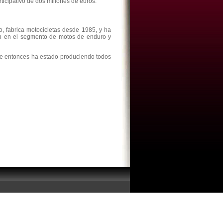
ticipativo de dos millones de euros.
o, fabrica motocicletas desde 1985, y ha
ién en el segmento de motos de enduro y
sde entonces ha estado produciendo todos