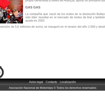
propia Generalitat a través de Avançsa, aportó un préstamo par
GAS GAS
La compañía que nació de los restos de la disolución Bultac
sido líder mundial en el mercado de motos de trial y tamb
quads en 2002.
nversión de 5,6 millones de euros, se inauguró en el verano del año 2.000 y de
|
|
Aviso legal
Contacto
Localización
Asociación Nacional de Motoristas © Todos los derechos reservados