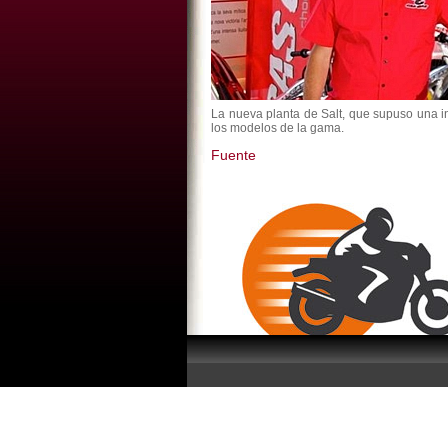
La nueva planta de Salt, que supuso una i
los modelos de la gama.
Fuente