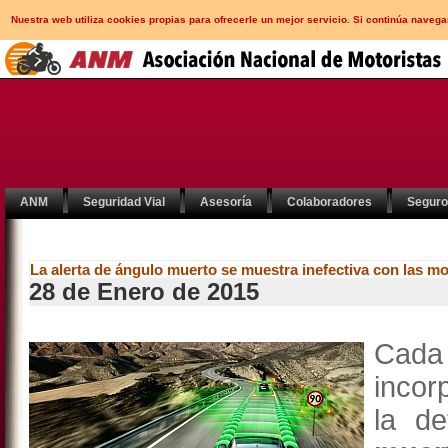
Nuestra web utiliza cookies propias para ofrecerle un mejor servicio. Si continúa nav
ANM
Seguridad Vial
Asesoría
Colaboradores
Segur
La alerta de ángulo muerto se muestra inefectiva con las mo
28 de Enero de 2015
Cada
incor
la d